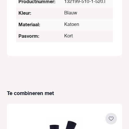
Productnummer:
132199-510-1-520.l
Kleur:
Blauw
Materiaal:
Katoen
Pasvorm:
Kort
Te combineren met
Productgalerij overslaan