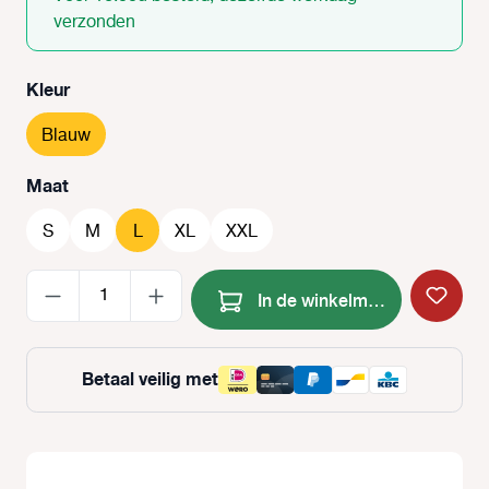
verzonden
Selecteer
Kleur
Blauw
Selecteer
Maat
S
M
L
XL
XXL
Producthoeveelheid: Voer de
In de winkelmand
Betaal veilig met