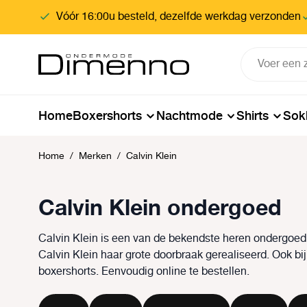
oekopdracht
Ga naar de hoofdnavigatie
Vóór 16:00u besteld, dezelfde werkdag verzonden
Home
Boxershorts
Nachtmode
Shirts
Sok
Home
/
Merken
/
Calvin Klein
Calvin Klein ondergoed
Calvin Klein is een van de bekendste heren ondergoed
Calvin Klein haar grote doorbraak gerealiseerd. Ook
boxershorts. Eenvoudig online te bestellen.