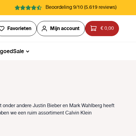
Beoordeling 9/10 (5.619 reviews)
Je hebt 0 items op je verlanglijstje
Favorieten
Mijn account
€ 0,00
rgoed
Sale
t onder andere Justin Bieber en Mark Wahlberg heeft
ben we een ruim assortiment Calvin Klein