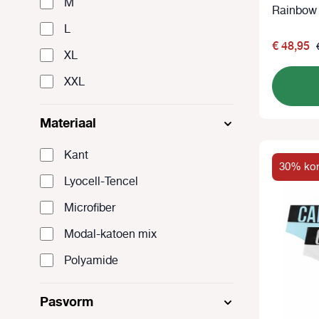
M
Paars
Rainbow
L
Rood
€ 48,95
XL
Wit
XXL
Zwart
zwart-wit
Materiaal
Kant
30% kor
Lyocell-Tencel
Microfiber
Modal-katoen mix
Polyamide
Stretch katoen
Pasvorm