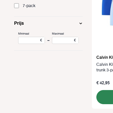
7-pack
Prijs
Minimaal
Maximaal
–
€
€
Calvin Kl
Calvin Kl
trunk 3-
€ 42,95