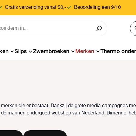
Gratis verzending vanaf 50,-
Beoordeling een 9/10
ken
Slips
Zwembroeken
Merken
Thermo onde
 merken die er bestaat. Dankzij de grote media campagnes me
 bij dé mannen ondergoed webshop van Nederland, Dimenno, heb