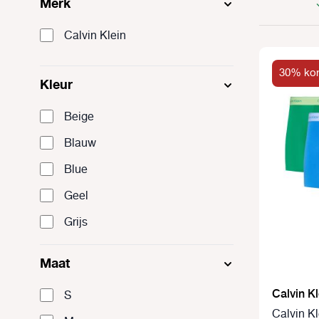
Merk
Calvin Klein
30% kor
Kleur
Beige
Blauw
Blue
Geel
Grijs
Groen
Maat
Multi
Calvin Kl
S
Oranje
Calvin K