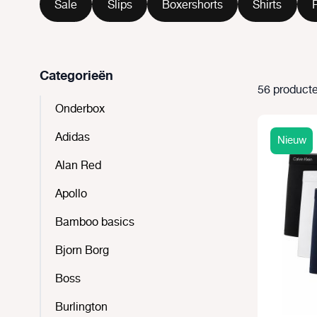
Sale
Slips
Boxershorts
Shirts
Categorieën
56 producte
Onderbox
Adidas
Nieuw
Alan Red
Apollo
Bamboo basics
Bjorn Borg
Boss
Burlington