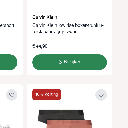
Calvin Klein
xershort
Calvin Klein low rise boxer-trunk 3-
pack paars-grijs-zwart
€ 44,90
Bekijken
40% korting