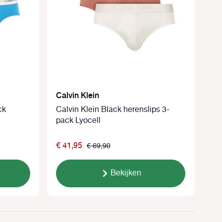
Calvin Klein
ck
Calvin Klein Black herenslips 3-
pack Lyocell
€ 41,95
€ 69,90
Bekijken