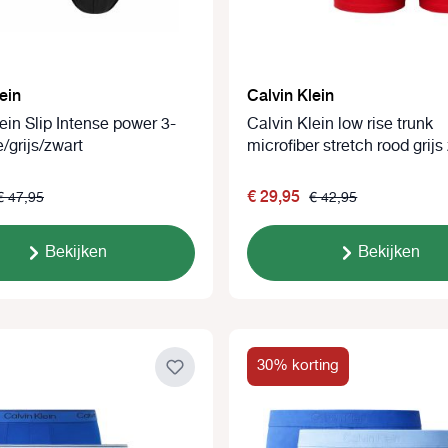
ein
Calvin Klein
ein Slip Intense power 3-
Calvin Klein low rise trunk
/grijs/zwart
microfiber stretch rood grijs
€ 29,95
€ 47,95
€ 42,95
Bekijken
Bekijken
30% korting