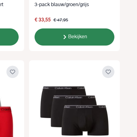
rt
3-pack blauw/groen/grijs
€ 33,55
€ 47,95
Bekijken