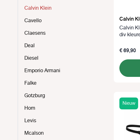
Calvin Klein
Calvin Kl
Cavello
Calvin K
Claesens
div kleur
Deal
€ 69,90
Diesel
Emporio Armani
Falke
Gotzburg
Nieuw
Hom
Levis
Mcalson