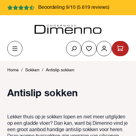
hoofdinhoud
Beoordeling 9/10 (5.619 reviews)
Je hebt 0 items op j
Home
/
Sokken
/
Antislip sokken
Antislip sokken
Lekker thuis op je sokken lopen en niet meer uitglijden
op een gladde vloer? Dan kan, want bij Dimenno vind je
een groot aanbod handige antislip sokken voor heren.