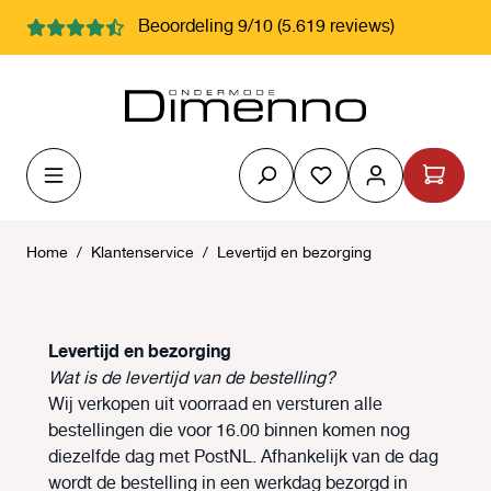
hoofdinhoud
Beoordeling 9/10 (5.619 reviews)
Je hebt 0 items op j
Home
/
Klantenservice
/
Levertijd en bezorging
Levertijd en bezorging
Wat is de levertijd van de bestelling?
Wij verkopen uit voorraad en versturen alle
bestellingen die voor 16.00 binnen komen nog
diezelfde dag met PostNL. Afhankelijk van de dag
wordt de bestelling in een werkdag bezorgd in