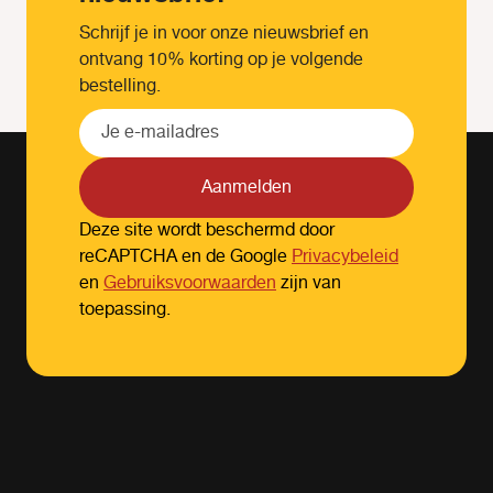
Schrijf je in voor onze nieuwsbrief en
ontvang 10% korting op je volgende
bestelling.
Aanmelden
Deze site wordt beschermd door
reCAPTCHA en de Google
Privacybeleid
en
Gebruiksvoorwaarden
zijn van
toepassing.