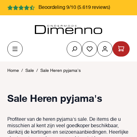
hoofdinhoud
Beoordeling 9/10 (5.619 reviews)
Je hebt 0 items op j
Home
/
Sale
/
Sale Heren pyjama's
Sale Heren pyjama's
Profiteer van de heren pyjama's sale. De items die u
misschien al kent zijn veel goedkoper beschikbaar,
dankzij de kortingen en seizoenaanbiedingen. Heerlijke