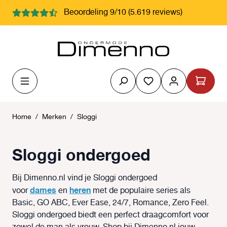
hoofdinhoud
Beoordeling 9/10 (5.619 reviews)
Je hebt 0 items op j
Home
/
Merken
/
Sloggi
Sloggi ondergoed
Bij Dimenno.nl vind je Sloggi ondergoed
dames
heren
voor
en
met de populaire series als
Basic, GO ABC, Ever Ease, 24/7, Romance, Zero Feel.
Sloggi ondergoed biedt een perfect draagcomfort voor