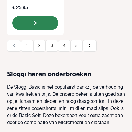
€ 25,95
Pagina
Pagina
Pagina
Pagina
Pagina
1
2
3
4
5
Sloggi heren onderbroeken
De Sloggi Basic is het populairst dankzij de verhouding
van kwaliteit en prijs. De onderbroeken sluiten goed aan
op je lichaam en bieden en hoog draagcomfort. In deze
serie zitten boxershorts, mini, midi en maxi slips. Ook is
er de Basic Soft. Deze boxershort voelt extra zacht aan
door de combinatie van Micromodal en elastaan.