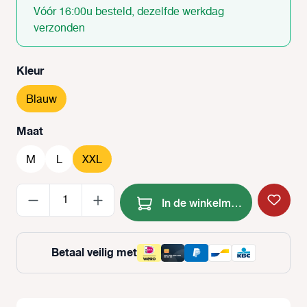
Vóór 16:00u besteld, dezelfde werkdag
verzonden
Selecteer
Kleur
Blauw
Selecteer
Maat
M
L
XXL
Producthoeveelheid: Voer de
In de winkelmand
Betaal veilig met