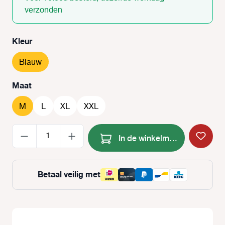
verzonden
Selecteer
Kleur
Blauw
Selecteer
Maat
M
L
XL
XXL
Producthoeveelheid: Voer de
In de winkelmand
Betaal veilig met