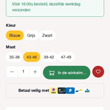
Vóór 16:00u besteld, dezelfde werkdag
verzonden
Selecteer
Kleur
Blauw
Grijs
Zwart
Selecteer
Maat
35-38
43-46
39-42
47-49
Producthoeveelheid: Voer de
In de winkelmand
Betaal veilig met