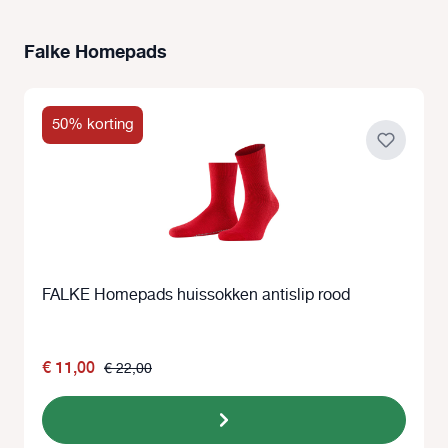
Falke Homepads
Productgalerij overslaan
50% korting
FALKE Homepads huissokken antislip rood
€ 11,00
€ 22,00