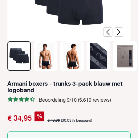
Armani boxers - trunks 3-pack blauw met
logoband
Beoordeling 9/10 (5.619 reviews)
%
€ 34,95
€ 49,95
(30.03% bespaard)