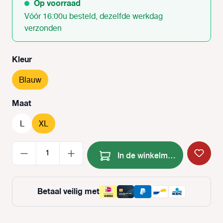
Op voorraad
Vóór 16:00u besteld, dezelfde werkdag
verzonden
Selecteer
Kleur
Blauw
Selecteer
Maat
L
XL
Producthoeveelheid: Voer de
In de winkelmand
Betaal veilig met