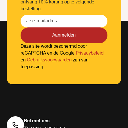
ontvang 10% korting op je volgende
bestelling.
Aanmelden
Deze site wordt beschermd door
reCAPTCHA en de Google
Privacybeleid
en
Gebruiksvoorwaarden
zijn van
toepassing.
Bel met ons