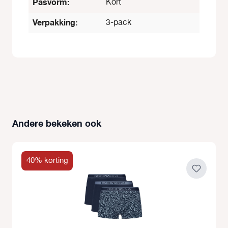
Pasvorm:
Kort
Verpakking:
3-pack
Andere bekeken ook
Productgalerij overslaan
40% korting