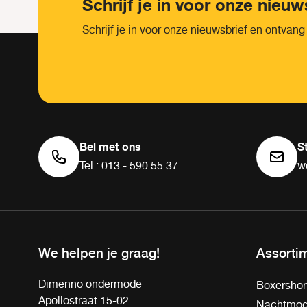
Schrijf je in voor onze nieuw
Schrijf je in voor onze nieuwsbrief en ontvang
Bel met ons
S
Tel.: 013 - 590 55 37
w
We helpen je graag!
Assorti
Dimenno ondermode
Boxershor
Apollostraat 15-02
Nachtmo