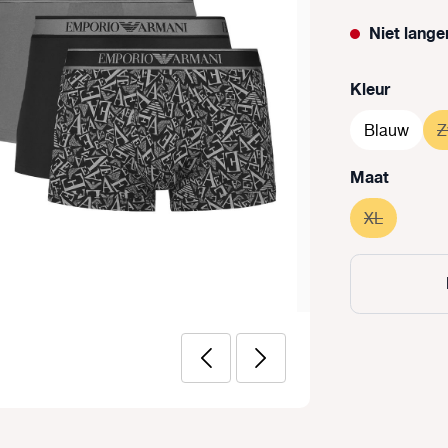
Niet lange
Selecteer
Kleur
Blauw
Z
Selecteer
Maat
XL
(Deze opti