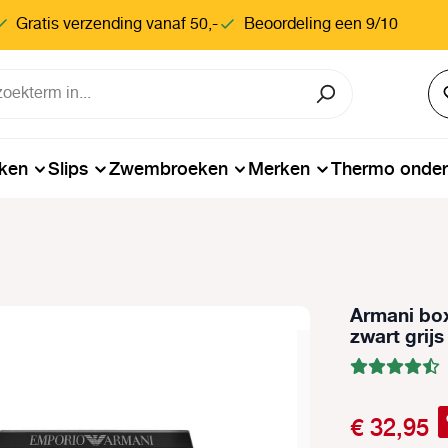
Gratis verzending vanaf 50,-
Beoordeling een 9/10
ken
Slips
Zwembroeken
Merken
Thermo onde
Armani box
zwart grijs
€ 32,95