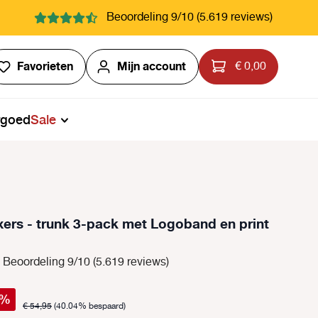
Beoordeling 9/10 (5.619 reviews)
Je hebt 0 items op je verlanglijstje
Favorieten
Mijn account
€ 0,00
rgoed
Sale
ers - trunk 3-pack met Logoband en print
Beoordeling 9/10 (5.619 reviews)
%
€ 54,95
(40.04% bespaard)