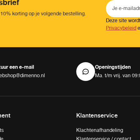
sbrief
 10% korting op je volgende bestelling.
Deze site wor
Privacybeleid
tuur een e-mail
Openingstijden
ebshop@dimenno.nl
Ma. t/m vrij. van 09:
ment
Klantenservice
ts
Klachtenafhandeling
de
Klantenservice / contact