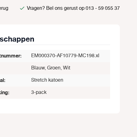
erug
Vragen? Bel ons gerust op 013 - 59 055 37
nschappen
tnummer:
EM000370-AF10779-MC198.xl
Blauw, Groen, Wit
al:
Stretch katoen
ing:
3-pack