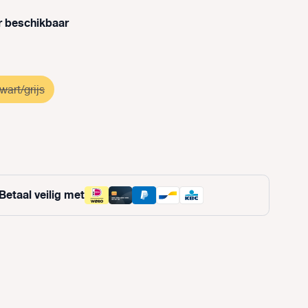
r beschikbaar
wart/grijs
(Deze optie is momenteel niet beschikbaar.)
e is momenteel niet beschikbaar.)
Betaal veilig met