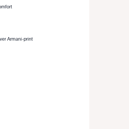
omfort
-over Armani-print