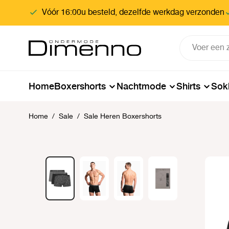
oekopdracht
Ga naar de hoofdnavigatie
Vóór 16:00u besteld, dezelfde werkdag verzonden
Home
Boxershorts
Nachtmode
Shirts
Sok
Home
/
Sale
/
Sale Heren Boxershorts
Afbeeldingengalerij overslaan