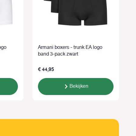
ogo
Armani boxers - trunk EA logo
A
band 3-pack zwart
L
€ 44,95
Bekijken