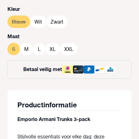
Selecteer
Kleur
Blauw
(Deze optie is momenteel niet beschikbaar.)
Wit
Zwart
Selecteer
Maat
S
(Deze optie is momenteel niet beschikbaar.)
M
L
XL
XXL
Betaal veilig met
Productinformatie
Emporio Armani Trunks 3-pack
Stijlvolle essentials voor elke dag: deze