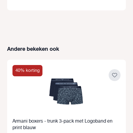
Andere bekeken ook
Productgalerij overslaan
40% korting
Armani boxers - trunk 3-pack met Logoband en
print blauw