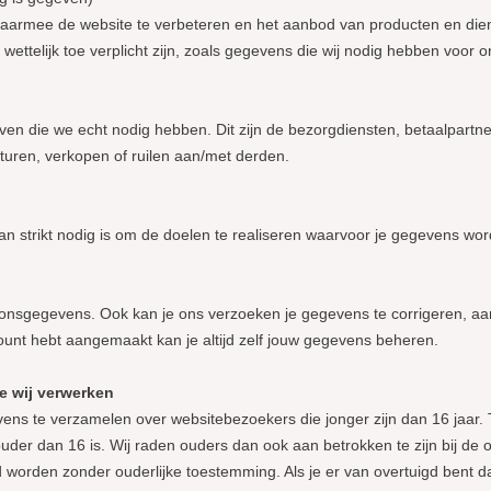
aarmee de website te verbeteren en het aanbod van producten en die
ttelijk toe verplicht zijn, zoals gegevens die wij nodig hebben voor o
 die we echt nodig hebben. Dit zijn de bezorgdiensten, betaalpartners
sturen, verkopen of ruilen aan/met derden.
n strikt nodig is om de doelen te realiseren waarvoor je gegevens wo
onsgegevens. Ook kan je ons verzoeken je gegevens te corrigeren, aan 
account hebt aangemaakt kan je altijd zelf jouw gegevens beheren.
e wij verwerken
evens te verzamelen over websitebezoekers die jonger zijn dan 16 jaar
der dan 16 is. Wij raden ouders dan ook aan betrokken te zijn bij de on
orden zonder ouderlijke toestemming. Als je er van overtuigd bent d