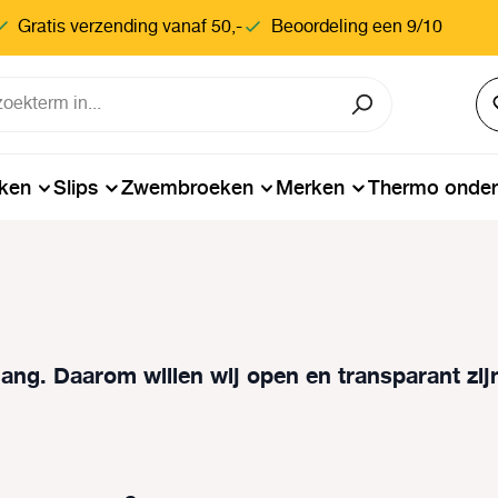
Gratis verzending vanaf 50,-
Beoordeling een 9/10
ken
Slips
Zwembroeken
Merken
Thermo onde
lang. Daarom willen wij open en transparant zi