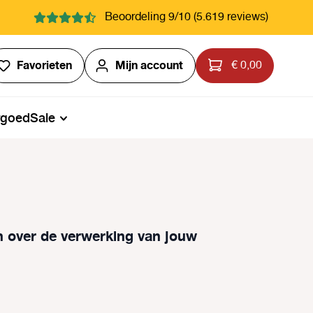
Beoordeling 9/10 (5.619 reviews)
Je hebt 0 items op je verlanglijstje
Favorieten
Mijn account
€ 0,00
rgoed
Sale
jn over de verwerking van jouw