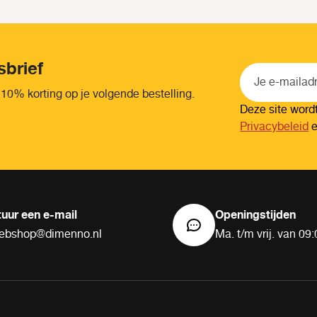
sbrief
 10% korting op je volgende bestelling.
Deze site wor
Privacybeleid
tuur een e-mail
Openingstijden
ebshop@dimenno.nl
Ma. t/m vrij. van 09: