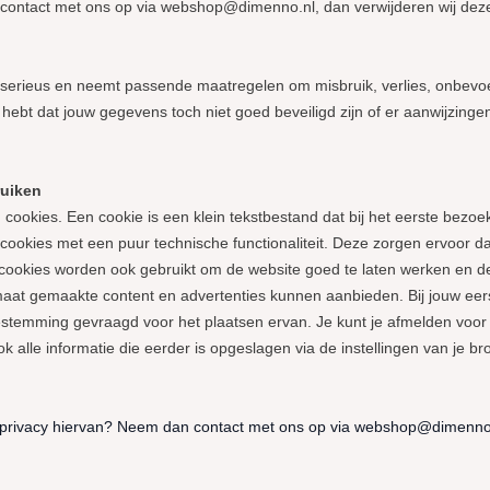
ontact met ons op via webshop@dimenno.nl, dan verwijderen wij deze
erieus en neemt passende maatregelen om misbruik, verlies, onbev
ee hebt dat jouw gegevens toch niet goed beveiligd zijn of er aanwijzin
ruiken
g cookies. Een cookie is een klein tekstbestand dat bij het eerste bez
cookies met een puur technische functionaliteit. Deze zorgen ervoor d
cookies worden ook gebruikt om de website goed te laten werken en d
aat gemaakte content en advertenties kunnen aanbieden. Bij jouw eer
temming gevraagd voor het plaatsen ervan. Je kunt je afmelden voor co
 alle informatie die eerder is opgeslagen via de instellingen van je br
e privacy hiervan? Neem dan contact met ons op via webshop@dimenno