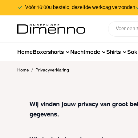
oekopdracht
Ga naar de hoofdnavigatie
Vóór 16:00u besteld, dezelfde werkdag verzonden
Home
Boxershorts
Nachtmode
Shirts
Sok
Home
/
Privacyverklaring
Wij vinden jouw privacy van groot be
gegevens.