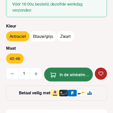
Vóór 16:00u besteld, dezelfde werkdag
verzonden
Selecteer
Kleur
Antraciet
Blauw/grijs
Zwart
Selecteer
Maat
40-46
Producthoeveelheid: Voer de
In de winkelmand
Betaal veilig met