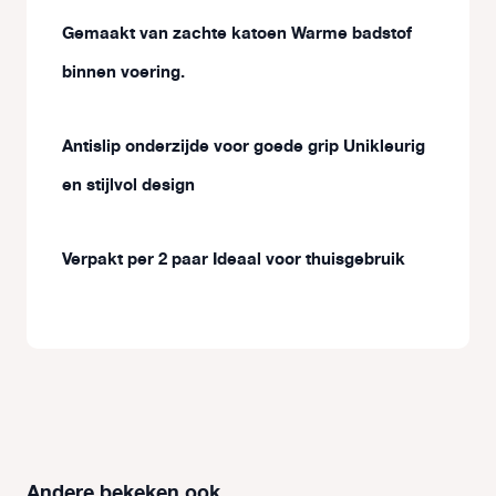
Gemaakt van zachte katoen Warme badstof
binnen voering.
Antislip onderzijde voor goede grip Unikleurig
en stijlvol design
Verpakt per 2 paar Ideaal voor thuisgebruik
Andere bekeken ook
Productgalerij overslaan