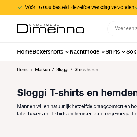
oekopdracht
Ga naar de hoofdnavigatie
Vóór 16:00u besteld, dezelfde werkdag verzonden
Home
Boxershorts
Nachtmode
Shirts
Sok
Home
/
Merken
/
Sloggi
/
Shirts heren
Sloggi T-shirts en hemde
Mannen willen natuurlijk hetzelfde draagcomfort en h
later boxers en T-shirts en hemden aan toegevoegd. En 