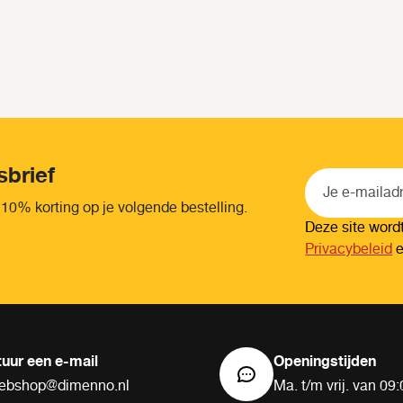
sbrief
 10% korting op je volgende bestelling.
Deze site wor
Privacybeleid
tuur een e-mail
Openingstijden
ebshop@dimenno.nl
Ma. t/m vrij. van 09: