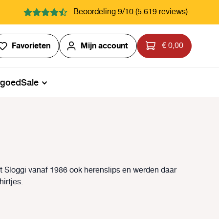
Beoordeling 9/10 (5.619 reviews)
Je hebt 0 items op je verlanglijstje
Favorieten
Mijn account
€ 0,00
rgoed
Sale
t Sloggi vanaf 1986 ook herenslips en werden daar
hirtjes.