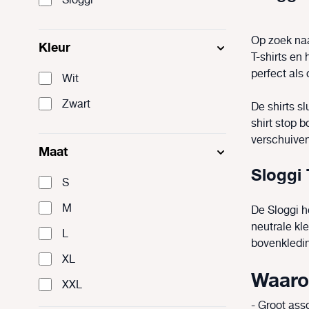
Sloggi
Op zoek naa
Kleur
T-shirts en
perfect als
Wit
Zwart
De shirts s
shirt stop b
verschuive
Maat
Sloggi 
S
M
De Sloggi h
neutrale kl
L
bovenkledin
XL
Waaro
XXL
- Groot ass