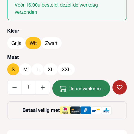
Vóór 16:00u besteld, dezelfde werkdag
verzonden
Selecteer
Kleur
Grijs
Wit
Zwart
Selecteer
Maat
S
M
L
XL
XXL
Producthoeveelheid: Voer de
In de winkelmand
Betaal veilig met