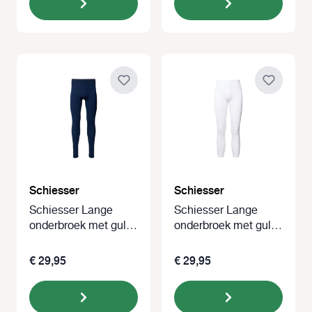
Schiesser
Schiesser
Schiesser Lange
Schiesser Lange
onderbroek met gulp
onderbroek met gulp
Original classics
Original classics wit
blauw
€ 29,95
€ 29,95