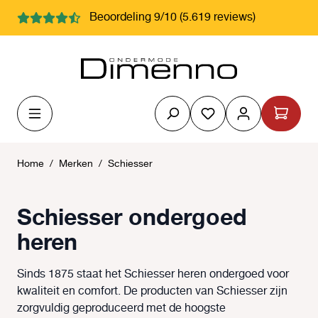
hoofdinhoud
Beoordeling 9/10 (5.619 reviews)
Je hebt 0 items op j
Home
/
Merken
/
Schiesser
Schiesser ondergoed
heren
Sinds 1875 staat het Schiesser heren ondergoed voor
kwaliteit en comfort. De producten van Schiesser zijn
zorgvuldig geproduceerd met de hoogste