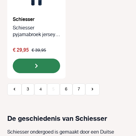
Schiesser
Schiesser
pyjamabroek jersey
blauw met ruitje
€ 29,95
€ 39,95
Pagina
Pagina
Pagina
Pagina
Pagina
3
4
5
6
7
De geschiedenis van Schiesser
Schiesser ondergoed is gemaakt door een Duitse