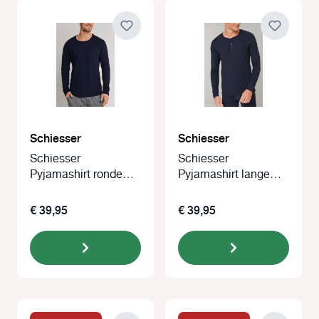
Schiesser
Schiesser
Schiesser
Schiesser
Pyjamashirt ronde
Pyjamashirt lange
hals lange mouw
mouw met knoopjes
blauw
€ 39,95
€ 39,95