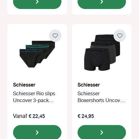
Schiesser
Schiesser
Schiesser Rio slips
Schiesser
Uncover 3-pack
Boxershorts Uncover
zwart met gekleurde
3-pack zwart
band
Vanaf
€ 22,45
€ 24,95