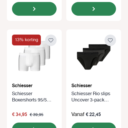
13% korting
Schiesser
Schiesser
Schiesser
Schiesser Rio slips
Boxershorts 95/5
Uncover 3-pack
zachte band 3-Pack
zwart/grijs
wit
€ 34,95
Vanaf
€ 22,45
€ 39,95