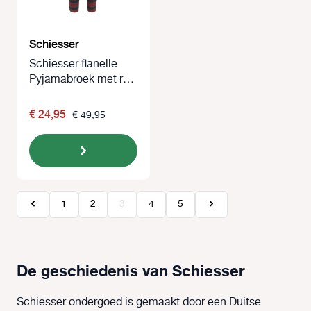
Schiesser
Schiesser flanelle
Pyjamabroek met ruit
rood
€ 24,95
€ 49,95
Pagina
Pagina
Pagina
Pagina
Pagina
1
2
3
4
5
De geschiedenis van Schiesser
Schiesser ondergoed is gemaakt door een Duitse