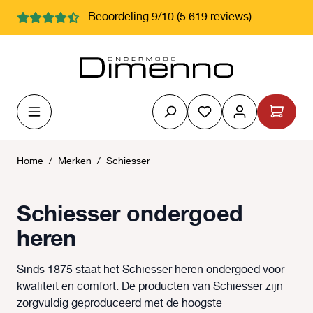
hoofdinhoud
Beoordeling 9/10 (5.619 reviews)
Je hebt 0 items op j
Home
/
Merken
/
Schiesser
Schiesser ondergoed
heren
Sinds 1875 staat het Schiesser heren ondergoed voor
kwaliteit en comfort. De producten van Schiesser zijn
zorgvuldig geproduceerd met de hoogste