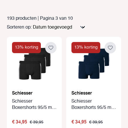
193 producten | Pagina 3 van 10
Sorteren op:
13% korting
13% korting
Schiesser
Schiesser
Schiesser
Schiesser
Boxershorts 95/5 met
Boxershorts 95/5 met
stoffen band 3-Pack
stoffen band 3-Pack
zwart
blauw
€ 34,95
€ 34,95
€ 39,95
€ 39,95