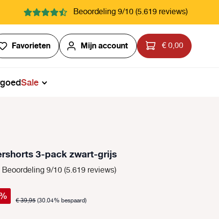
Beoordeling 9/10 (5.619 reviews)
Je hebt 0 items op je verlanglijstje
Favorieten
Mijn account
€ 0,00
rgoed
Sale
ershorts 3-pack zwart-grijs
Beoordeling 9/10 (5.619 reviews)
%
€ 39,95
(30.04% bespaard)