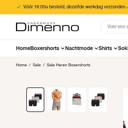
oekopdracht
Ga naar de hoofdnavigatie
Vóór 16:00u besteld, dezelfde werkdag verzonden
Home
Boxershorts
Nachtmode
Shirts
Sok
Home
/
Sale
/
Sale Heren Boxershorts
Afbeeldingengalerij overslaan