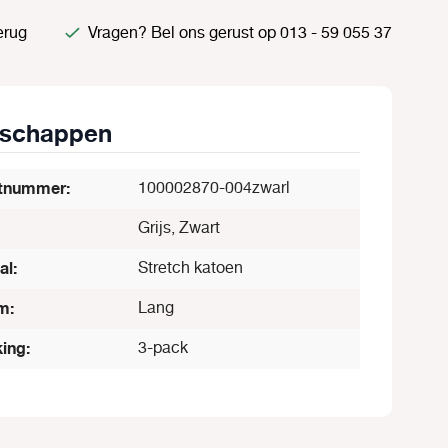
erug
Vragen? Bel ons gerust op 013 - 59 055 37
nschappen
tnummer:
100002870-004zwarl
Grijs, Zwart
al:
Stretch katoen
m:
Lang
ing:
3-pack