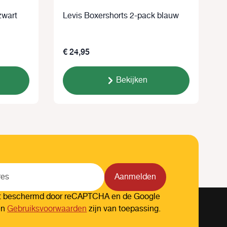
-pack zwart
Levis Boxershorts 2-pack blauw
L
g
€ 24,95
Bekijken
Aanmelden
dt beschermd door reCAPTCHA en de Google
en
Gebruiksvoorwaarden
zijn van toepassing.