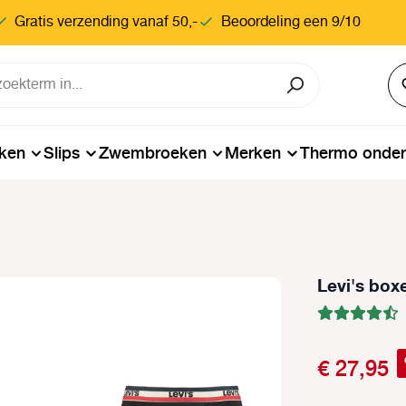
Gratis verzending vanaf 50,-
Beoordeling een 9/10
ken
Slips
Zwembroeken
Merken
Thermo onde
Levi's box
€ 27,95