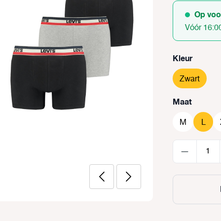
Op voo
Vóór 16:0
Selecteer
Kleur
Zwart
Selecteer
Maat
M
L