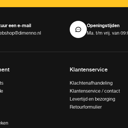
tuur een e-mail
Openingstijden
ebshop@dimenno.nl
Ma. t/m vrij. van 09:
ment
Klantenservice
ts
Klachtenafhandeling
de
Klantenservice / contact
Levertijd en bezorging
Retourformulier
eken