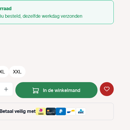
rraad
0u besteld, dezelfde werkdag verzonden
XL
XXL
Producthoeveelheid: Voer de gewenste
In de winkelmand
Betaal veilig met