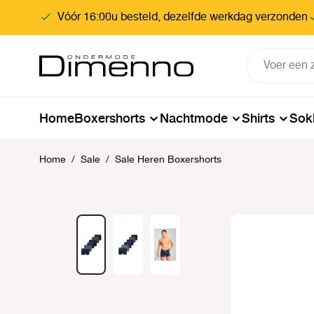
oekopdracht
Ga naar de hoofdnavigatie
Vóór 16:00u besteld, dezelfde werkdag verzonden
Home
Boxershorts
Nachtmode
Shirts
Sok
Home
/
Sale
/
Sale Heren Boxershorts
Afbeeldingengalerij overslaan