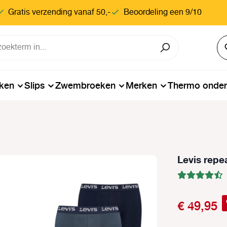
Gratis verzending vanaf 50,-
Beoordeling een 9/10
ken
Slips
Zwembroeken
Merken
Thermo onde
Levis repe
€ 49,95