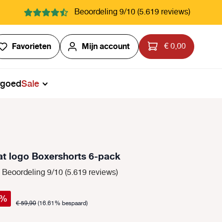
Beoordeling 9/10 (5.619 reviews)
Je hebt 0 items op je verlanglijstje
Favorieten
Mijn account
€ 0,00
rgoed
Sale
at logo Boxershorts 6-pack
Beoordeling 9/10 (5.619 reviews)
%
€ 59,90
(16.61% bespaard)