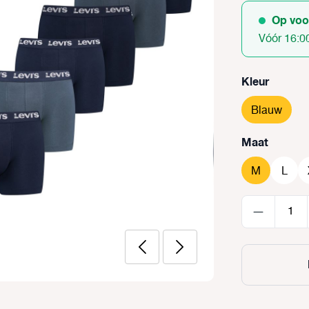
Op voo
Vóór 16:0
Selecteer
Kleur
Blauw
Selecteer
Maat
M
L