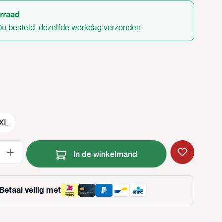
rraad
0u besteld, dezelfde werkdag verzonden
XL
Producthoeveelheid: Voer de gewenste
In de winkelmand
Betaal veilig met