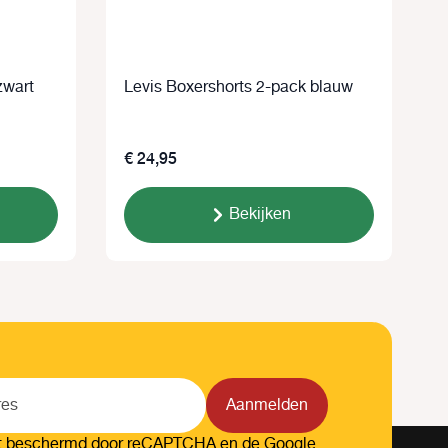
-pack zwart
Levis Boxershorts 2-pack blauw
L
g
€ 24,95
Bekijken
Aanmelden
dt beschermd door reCAPTCHA en de Google