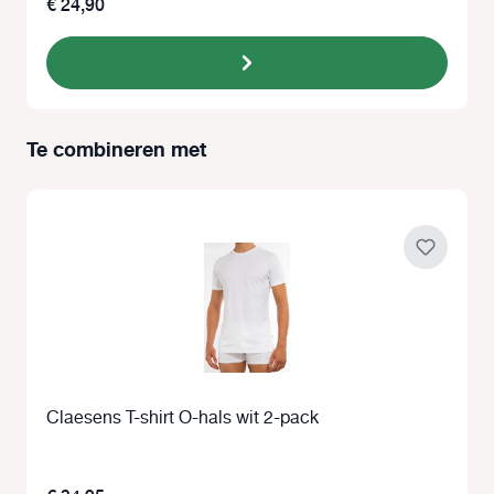
€ 24,90
Te combineren met
Productgalerij overslaan
Claesens T-shirt O-hals wit 2-pack