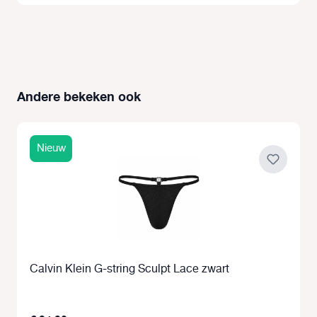
Andere bekeken ook
Productgalerij overslaan
Nieuw
Calvin Klein G-string Sculpt Lace zwart