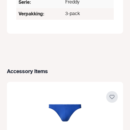
Serie:
Freddy
Verpakking:
3-pack
Accessory Items
Productgalerij overslaan