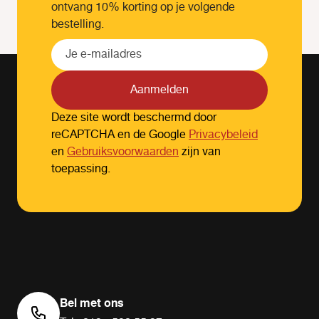
ontvang 10% korting op je volgende
bestelling.
Aanmelden
Deze site wordt beschermd door
reCAPTCHA en de Google
Privacybeleid
en
Gebruiksvoorwaarden
zijn van
toepassing.
Bel met ons