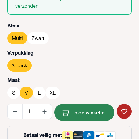
verzonden
Selecteer
Kleur
Multi
Zwart
Selecteer
Verpakking
3-pack
Selecteer
Maat
S
M
L
XL
Producthoeveelheid: Voer de
In de winkelmand
Betaal veilig met