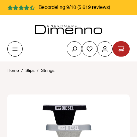
hoofdinhoud
Beoordeling 9/10 (5.619 reviews)
Je hebt 0 items op j
Home
/
Slips
/
Strings
Afbeeldingengalerij overslaan