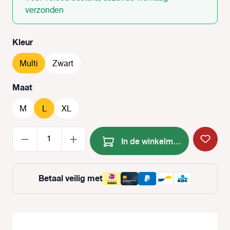
verzonden
Selecteer
Kleur
Multi
Zwart
Selecteer
Maat
M
L
XL
Producthoeveelheid: Voer de
In de winkelmand
Betaal veilig met