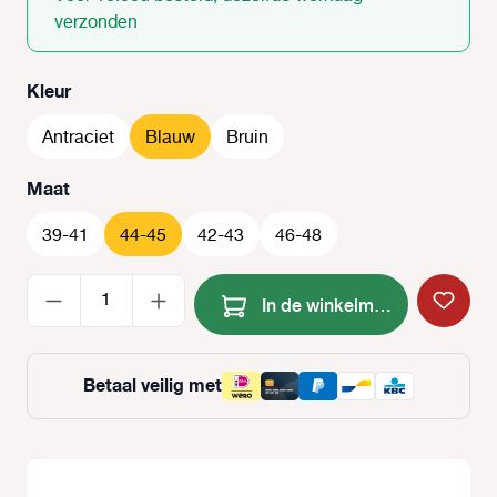
verzonden
Selecteer
Kleur
Antraciet
Blauw
Bruin
Selecteer
Maat
39-41
44-45
42-43
46-48
Producthoeveelheid: Voer de
In de winkelmand
Betaal veilig met