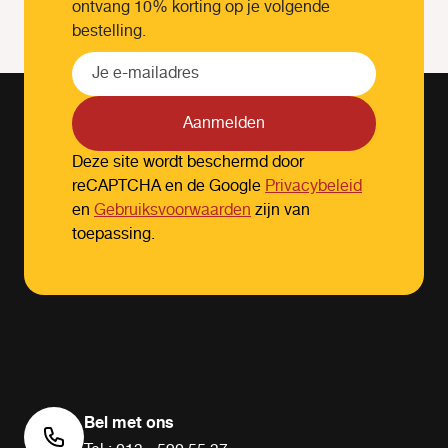
ontvang 10% korting op je volgende
bestelling.
Aanmelden
Deze site wordt beschermd door
reCAPTCHA en de Google
Privacybeleid
en
Gebruiksvoorwaarden
zijn van
toepassing.
Bel met ons