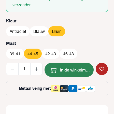
verzonden
Selecteer
Kleur
Antraciet
Blauw
Bruin
Selecteer
Maat
39-41
44-45
42-43
46-48
Producthoeveelheid: Voer de
In de winkelmand
Betaal veilig met