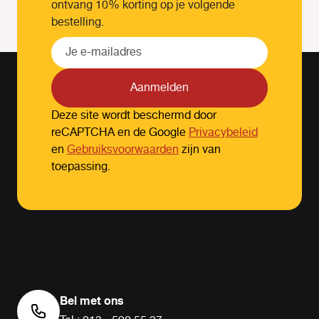
ontvang 10% korting op je volgende
bestelling.
Aanmelden
Deze site wordt beschermd door
reCAPTCHA en de Google
Privacybeleid
en
Gebruiksvoorwaarden
zijn van
toepassing.
Bel met ons