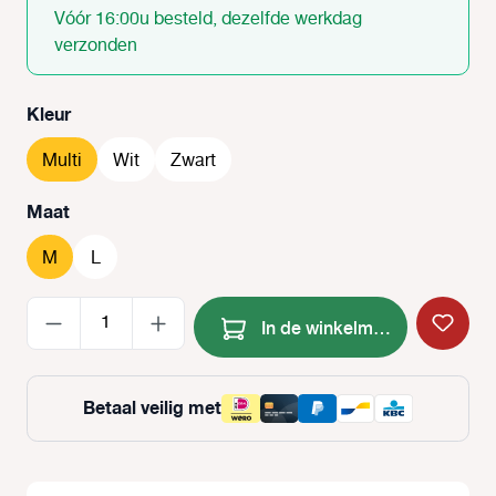
Vóór 16:00u besteld, dezelfde werkdag
verzonden
Selecteer
Kleur
Multi
Wit
Zwart
Selecteer
Maat
M
L
Producthoeveelheid: Voer de
In de winkelmand
Betaal veilig met