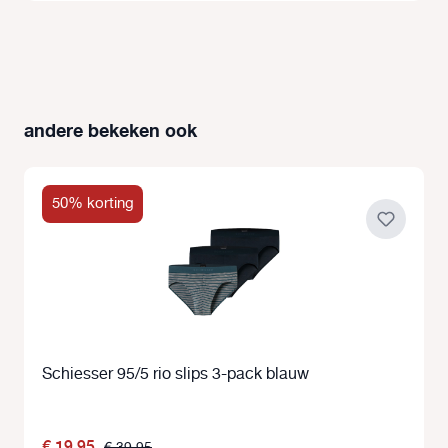
andere bekeken ook
Productgalerij overslaan
50% korting
Schiesser 95/5 rio slips 3-pack blauw
€ 19,95
€ 39,95