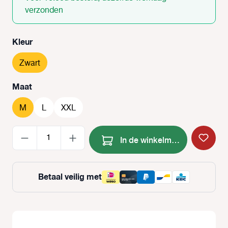
verzonden
Selecteer
Kleur
Zwart
Selecteer
Maat
M
L
XXL
Producthoeveelheid: Voer de
In de winkelmand
Betaal veilig met