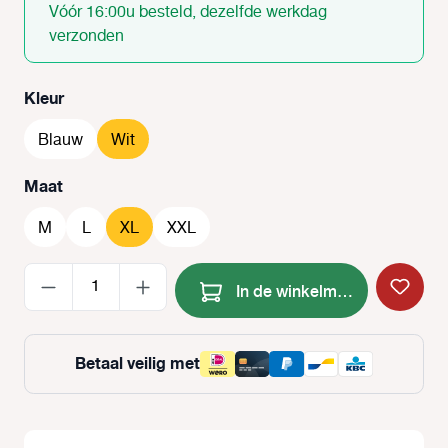
Vóór 16:00u besteld, dezelfde werkdag
verzonden
Selecteer
Kleur
Blauw
Wit
Selecteer
Maat
M
L
XL
XXL
Producthoeveelheid: Voer de
In de winkelmand
Betaal veilig met