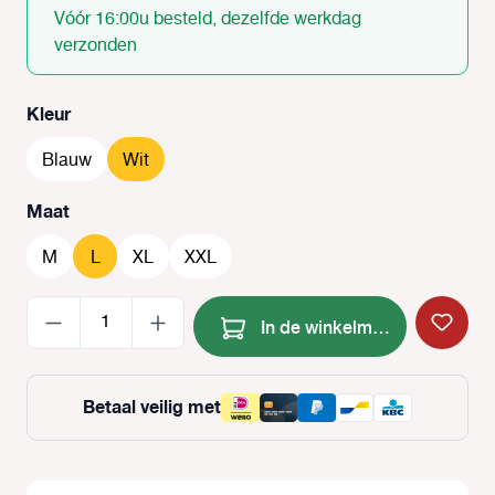
Vóór 16:00u besteld, dezelfde werkdag
verzonden
Selecteer
Kleur
Blauw
Wit
Selecteer
Maat
M
L
XL
XXL
Producthoeveelheid: Voer de
In de winkelmand
Betaal veilig met