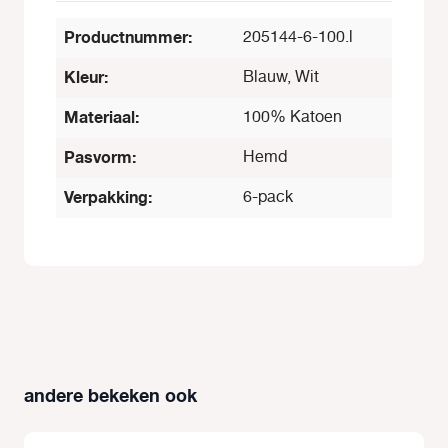
Productnummer:
205144-6-100.l
Kleur:
Blauw, Wit
Materiaal:
100% Katoen
Pasvorm:
Hemd
Verpakking:
6-pack
andere bekeken ook
Productgalerij overslaan