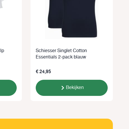
lp
Schiesser Singlet Cotton
S
Essentials 2-pack blauw
2
€ 24,95
€
Bekijken