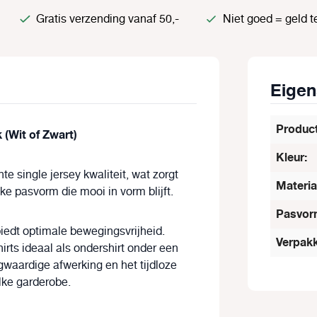
Gratis verzending vanaf 50,-
Niet goed = geld t
Eige
Produc
(Wit of Zwart)
Kleur:
hte
single jersey kwaliteit
, wat zorgt
Materia
e pasvorm die mooi in vorm blijft.
Pasvor
biedt optimale bewegingsvrijheid.
Verpakk
irts ideaal als
ondershirt
onder een
gwaardige afwerking en het tijdloze
lke garderobe.