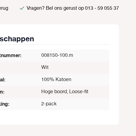
erug
Vragen? Bel ons gerust op 013 - 59 055 37
nschappen
tnummer:
008150-100.m
Wit
al:
100% Katoen
m:
Hoge boord, Loose-fit
ing:
2-pack