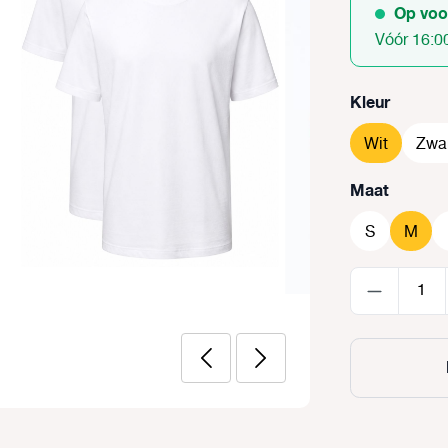
Op voo
Vóór 16:0
Selecteer
Kleur
Wit
Zwa
Selecteer
Maat
S
M