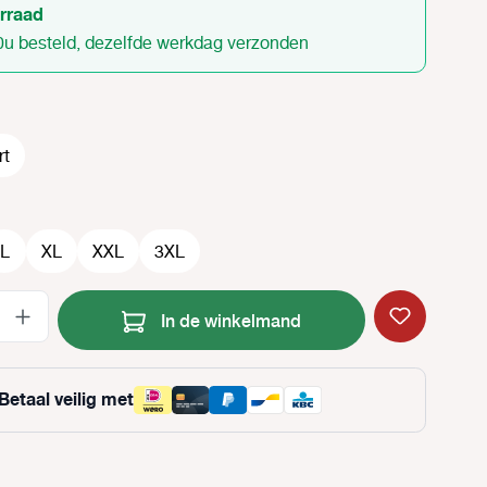
rraad
0u besteld, dezelfde werkdag verzonden
rt
L
XL
XXL
3XL
Producthoeveelheid: Voer de gewenste
In de winkelmand
Betaal veilig met