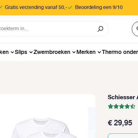
Gratis verzending vanaf 50,-
Beoordeling een 9/10
ken
Slips
Zwembroeken
Merken
Thermo onde
Schiesser 
€ 29,95