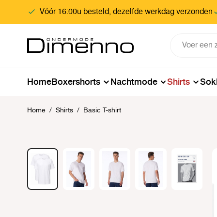
oekopdracht
Ga naar de hoofdnavigatie
Vóór 16:00u besteld, dezelfde werkdag verzonden
Home
Boxershorts
Nachtmode
Shirts
Sok
Home
/
Shirts
/
Basic T-shirt
Afbeeldingengalerij overslaan