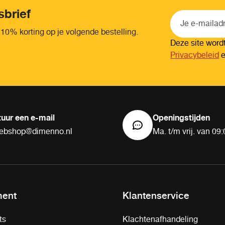
sbrief
 10% korting op je volgende bestelling.
Deze site wor
Privacybeleid
tuur een e-mail
Openingstijden
ebshop@dimenno.nl
Ma. t/m vrij. van 09:
ment
Klantenservice
ts
Klachtenafhandeling