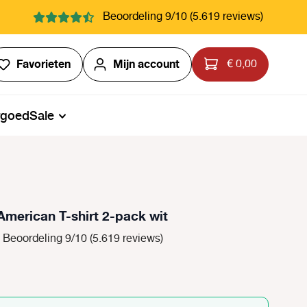
Beoordeling 9/10 (5.619 reviews)
Je hebt 0 items op je verlanglijstje
Favorieten
Mijn account
€ 0,00
rgoed
Sale
American T-shirt 2-pack wit
Beoordeling 9/10 (5.619 reviews)