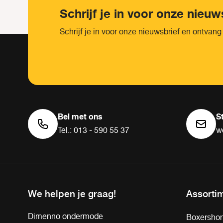
Schrijf je in voor onze nieuw
Schrijf je in voor onze nieuwsbrief en ontvang
Bel met ons
S
Tel.: 013 - 590 55 37
w
We helpen je graag!
Assorti
Dimenno ondermode
Boxershor