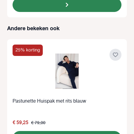
Andere bekeken ook
Productgalerij overslaan
25% korting
Pastunette Huispak met rits blauw
€ 59,25
€ 79,00