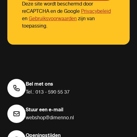
Deze site wordt beschermd door
reCAPTCHA en de Google
Privacybeleid
en
Gebruiksvoorwaarden
zijn van
toepassing.
Bel met ons
Tel.: 013 - 590 55 37
Stuur een e-mail
webshop@dimenno.nl
Openingstijden