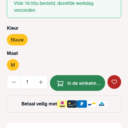
Vóór 16:00u besteld, dezelfde werkdag
verzonden
Selecteer
Kleur
Blauw
Selecteer
Maat
M
Producthoeveelheid: Voer de
In de winkelmand
Betaal veilig met