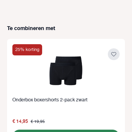
Te combineren met
Productgalerij overslaan
25% korting
Onderbox boxershorts 2-pack zwart
€ 14,95
€ 19,95