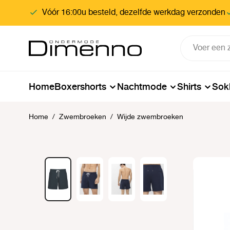
oekopdracht
Ga naar de hoofdnavigatie
Vóór 16:00u besteld, dezelfde werkdag verzonden
Home
Boxershorts
Nachtmode
Shirts
Sok
Home
/
Zwembroeken
/
Wijde zwembroeken
Afbeeldingengalerij overslaan