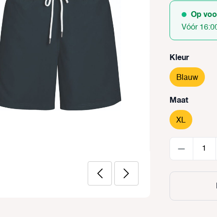
Op voo
Vóór 16:0
Selecteer
Kleur
Blauw
Selecteer
Maat
XL