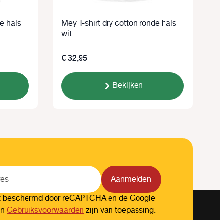
de hals
Mey T-shirt dry cotton ronde hals
wit
z
€ 32,95
€
Bekijken
Aanmelden
dt beschermd door reCAPTCHA en de Google
en
Gebruiksvoorwaarden
zijn van toepassing.