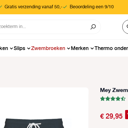
Gratis verzending vanaf 50,-
Beoordeling een 9/10
ken
Slips
Zwembroeken
Merken
Thermo onde
Mey Zwems
€ 29,95