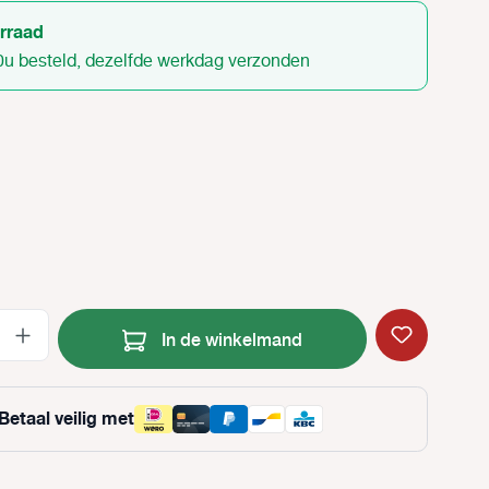
rraad
0u besteld, dezelfde werkdag verzonden
Producthoeveelheid: Voer de gewenste
In de winkelmand
Betaal veilig met