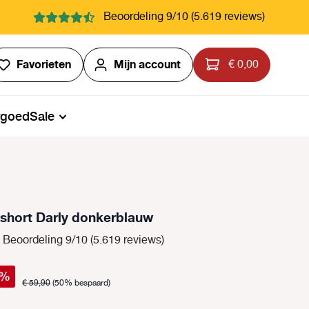
Beoordeling 9/10 (5.619 reviews)
Je hebt 0 items op je verlanglijstje
Favorieten
Mijn account
€ 0,00
rgoed
Sale
hort Darly donkerblauw
Beoordeling 9/10 (5.619 reviews)
%
€ 59,90
(50% bespaard)