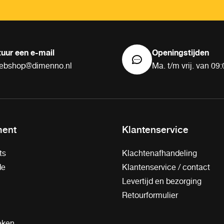
tuur een e-mail
Openingstijden
ebshop@dimenno.nl
Ma. t/m vrij. van 09:
ment
Klantenservice
ts
Klachtenafhandeling
de
Klantenservice / contact
Levertijd en bezorging
Retourformulier
eken