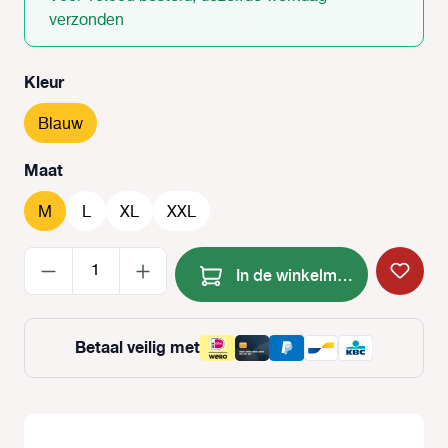
verzonden
Selecteer
Kleur
Blauw
Selecteer
Maat
M
L
XL
XXL
Producthoeveelheid: Voer de
In de winkelmand
Betaal veilig met