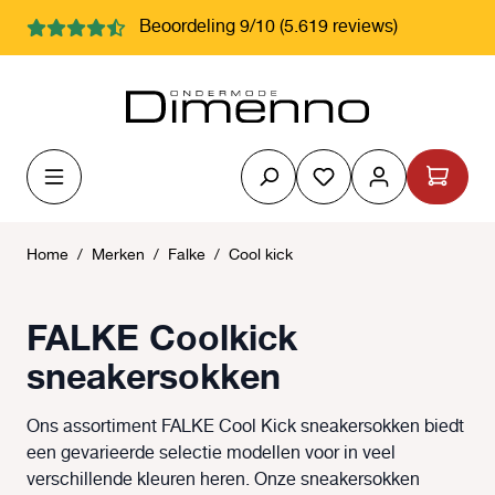
hoofdinhoud
Beoordeling 9/10 (5.619 reviews)
Je hebt 0 items op j
Home
/
Merken
/
Falke
/
Cool kick
FALKE Coolkick
sneakersokken
Ons assortiment FALKE Cool Kick sneakersokken biedt
een gevarieerde selectie modellen voor in veel
verschillende kleuren heren. Onze sneakersokken