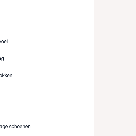
voel
ag
sokken
 lage schoenen