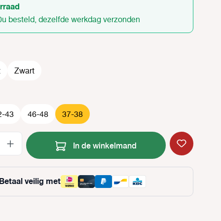
rraad
0u besteld, dezelfde werkdag verzonden
t
Zwart
2-43
46-48
37-38
Producthoeveelheid: Voer de gewenste
In de winkelmand
Betaal veilig met