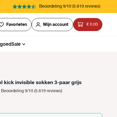
Beoordeling 9/10 (5.619 reviews)
Je hebt 0 items op je verlanglijstje
Favorieten
Mijn account
€ 0,00
rgoed
Sale
 kick invisible sokken 3-paar grijs
Beoordeling 9/10 (5.619 reviews)