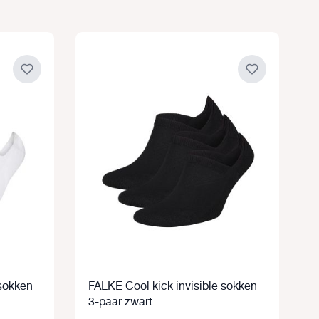
 sokken
FALKE Cool kick invisible sokken
F
3-paar zwart
g