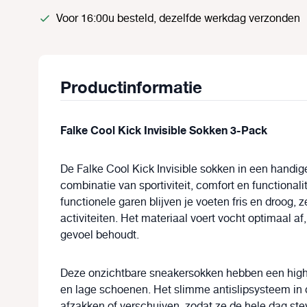
Voor 16:00u besteld, dezelfde werkdag verzonden
Productinformatie
Falke Cool Kick Invisible Sokken 3-Pack
De
Falke Cool Kick Invisible sokken
in een handi
combinatie van sportiviteit, comfort en functionali
functionele garen blijven je voeten fris en droog, 
activiteiten. Het materiaal voert vocht optimaal a
gevoel
behoudt.
Deze onzichtbare sneakersokken hebben een
high
en lage schoenen. Het slimme
antislipsysteem in 
afzakken of verschuiven, zodat ze de hele dag ste