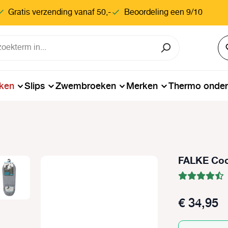
Gratis verzending vanaf 50,-
Beoordeling een 9/10
ken
Slips
Zwembroeken
Merken
Thermo onde
FALKE Cool
€ 34,95