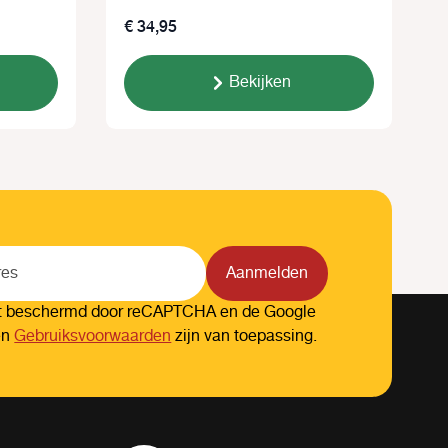
€ 34,95
€
Bekijken
Aanmelden
dt beschermd door reCAPTCHA en de Google
en
Gebruiksvoorwaarden
zijn van toepassing.