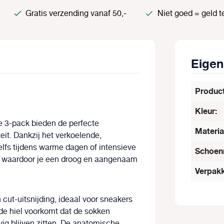
Gratis verzending vanaf 50,-
Niet goed = geld t
Eige
Produc
Kleur:
ge
3-pack
bieden de perfecte
Materia
teit. Dankzij het verkoelende,
zelfs tijdens warme dagen of intensieve
Schoen
f, waardoor je een
droog en aangenaam
Verpakk
 cut-uitsnijding
, ideaal voor sneakers
de hiel
voorkomt dat de sokken
vig blijven zitten. De anatomische