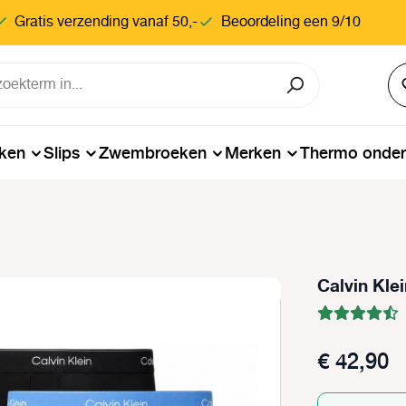
Gratis verzending vanaf 50,-
Beoordeling een 9/10
ken
Slips
Zwembroeken
Merken
Thermo onde
Calvin Kle
€ 42,90