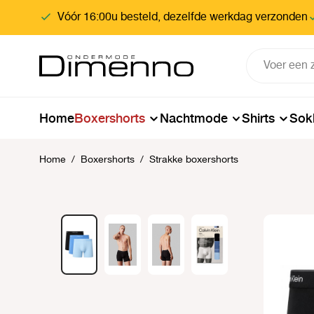
oekopdracht
Ga naar de hoofdnavigatie
Vóór 16:00u besteld, dezelfde werkdag verzonden
Home
Boxershorts
Nachtmode
Shirts
Sok
Home
/
Boxershorts
/
Strakke boxershorts
Afbeeldingengalerij overslaan