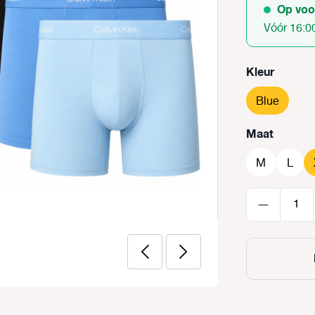
Op voo
Vóór 16:0
Selecteer
Kleur
Blue
Selecteer
Maat
M
L