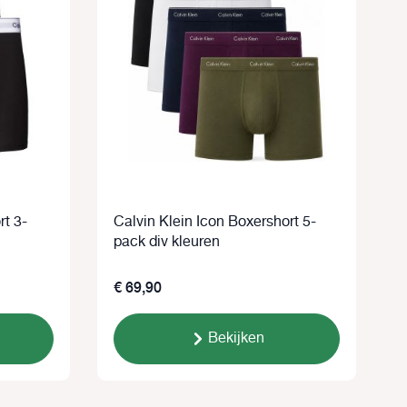
rt 3-
Calvin Klein Icon Boxershort 5-
C
pack div kleuren
€ 69,90
Bekijken