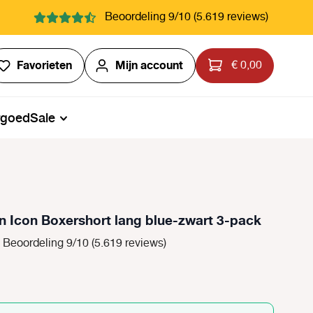
Beoordeling 9/10 (5.619 reviews)
Je hebt 0 items op je verlanglijstje
Favorieten
Mijn account
€ 0,00
rgoed
Sale
in Icon Boxershort lang blue-zwart 3-pack
Beoordeling 9/10 (5.619 reviews)