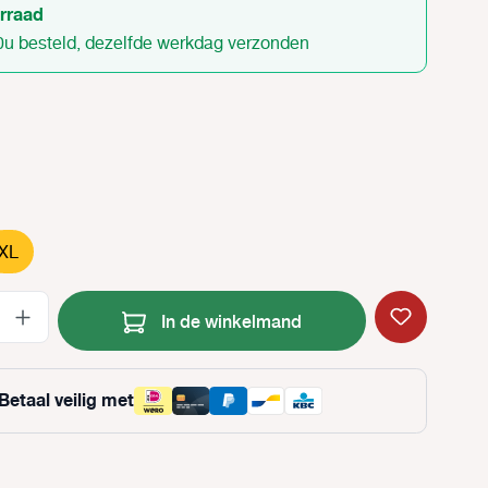
rraad
0u besteld, dezelfde werkdag verzonden
XL
Producthoeveelheid: Voer de gewenste
In de winkelmand
Betaal veilig met