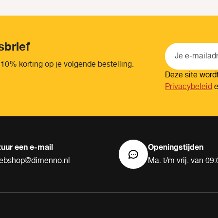
sbrief
 10% korting op je volgende bestelling.
Deze site wor
Privacybeleid
tuur een e-mail
Openingstijden
ebshop@dimenno.nl
Ma. t/m vrij. van 09: