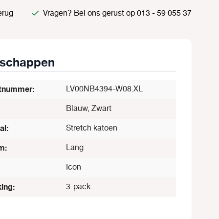
erug
Vragen? Bel ons gerust op 013 - 59 055 37
nschappen
tnummer:
LV00NB4394-W08.XL
Blauw, Zwart
al:
Stretch katoen
m:
Lang
Icon
ing:
3-pack