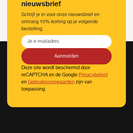
nieuwsbrief
Schrijf je in voor onze nieuwsbrief en
ontvang 10% korting op je volgende
bestelling.
Aanmelden
Deze site wordt beschermd door
reCAPTCHA en de Google
Privacybeleid
en
Gebruiksvoorwaarden
zijn van
toepassing.