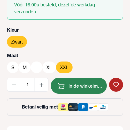
Vóór 16:00u besteld, dezelfde werkdag
verzonden
Selecteer
Kleur
Zwart
Selecteer
Maat
S
M
L
XL
XXL
Producthoeveelheid: Voer de
In de winkelmand
Betaal veilig met