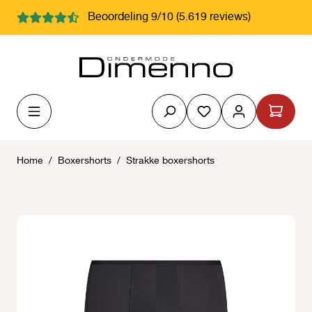
hoofdinhoud
Beoordeling 9/10 (5.619 reviews)
Je hebt 0 items op j
Home
/
Boxershorts
/
Strakke boxershorts
Afbeeldingengalerij overslaan