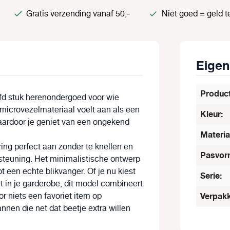
Gratis verzending vanaf 50,-
Niet goed = geld t
Eige
Produc
fd stuk herenondergoed voor wie
 microvezelmateriaal voelt aan als een
Kleur:
waardoor je geniet van een ongekend
Materia
ring perfect aan zonder te knellen en
Pasvor
rsteuning. Het minimalistische ontwerp
een echte blikvanger. Of je nu kiest
Serie:
t in je garderobe, dit model combineert
or niets een favoriet item op
Verpakk
nen die net dat beetje extra willen