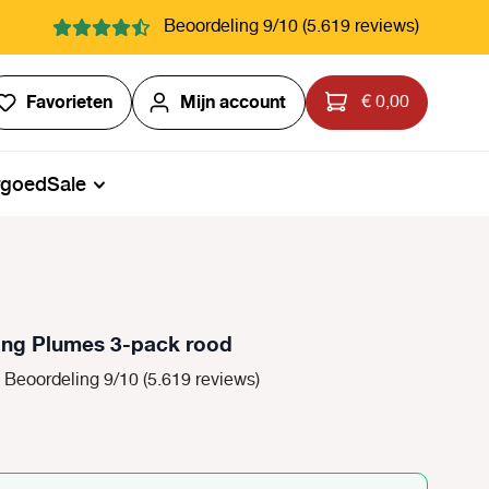
Beoordeling 9/10 (5.619 reviews)
Je hebt 0 items op je verlanglijstje
Favorieten
Mijn account
€ 0,00
rgoed
Sale
ing Plumes 3-pack rood
Beoordeling 9/10 (5.619 reviews)