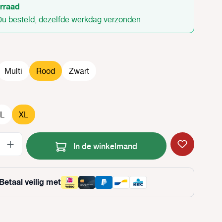
rraad
0u besteld, dezelfde werkdag verzonden
Multi
Rood
Zwart
L
XL
Producthoeveelheid: Voer de gewenste
In de winkelmand
Betaal veilig met