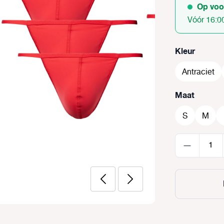
Op voo
Vóór 16:0
Selecteer
Kleur
Antraciet
Selecteer
Maat
S
M