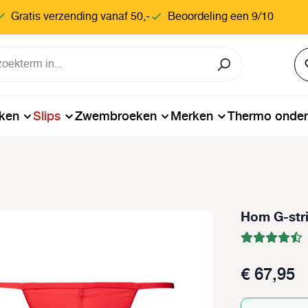
Gratis verzending vanaf 50,-
Beoordeling een 9/10
ken
Slips
Zwembroeken
Merken
Thermo onde
Hom G-str
€ 67,95