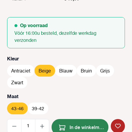
Op voorraad
Vóór 16:00u besteld, dezelfde werkdag
verzonden
Selecteer
Kleur
Antraciet
Beige
Blauw
Bruin
Grijs
Zwart
Selecteer
Maat
43-46
39-42
Producthoeveelheid: Voer de
In de winkelmand