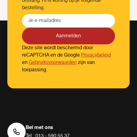
ontvang 10% korting op je volgende
bestelling.
Aanmelden
Deze site wordt beschermd door
reCAPTCHA en de Google
Privacybeleid
en
Gebruiksvoorwaarden
zijn van
toepassing.
Bel met ons
Tel.: 013 - 590 55 37