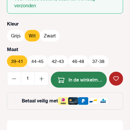
verzonden
Selecteer
Kleur
Grijs
Wit
Zwart
Selecteer
Maat
39-41
44-45
42-43
46-48
37-38
Producthoeveelheid: Voer de
In de winkelmand
Betaal veilig met