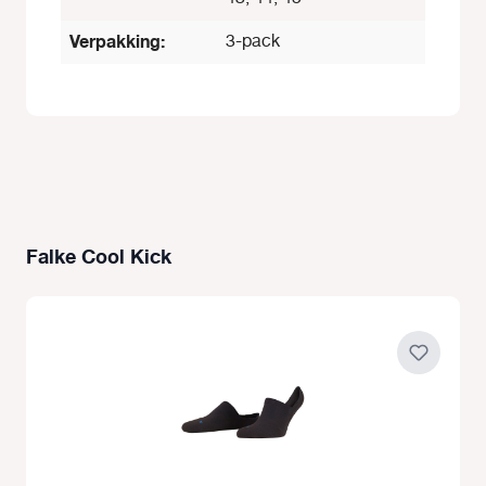
Verpakking:
3-pack
Falke Cool Kick
Productgalerij overslaan