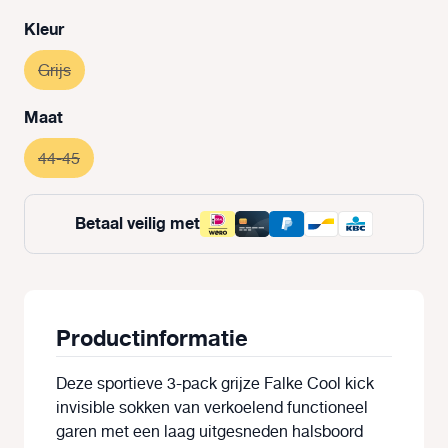
Selecteer
Kleur
Grijs
(Deze optie is momenteel niet beschikbaar.)
Selecteer
Maat
44-45
(Deze optie is momenteel niet beschikbaar.)
Betaal veilig met
Productinformatie
Deze sportieve 3-pack grijze Falke Cool kick
invisible sokken van verkoelend functioneel
garen met een laag uitgesneden halsboord