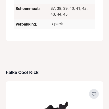
Schoenmaat:
37, 38, 39, 40, 41, 42,
43, 44, 45
Verpakking:
3-pack
Falke Cool Kick
Productgalerij overslaan