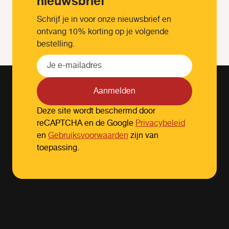
nieuwsbrief
Schrijf je in voor onze nieuwsbrief en
ontvang 10% korting op je volgende
bestelling.
Aanmelden
Deze site wordt beschermd door
reCAPTCHA en de Google
Privacybeleid
en
Gebruiksvoorwaarden
zijn van
toepassing.