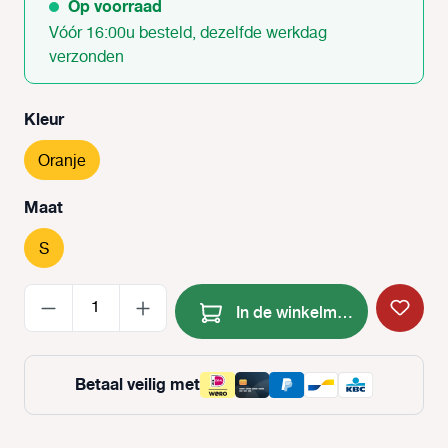
Op voorraad
Vóór 16:00u besteld, dezelfde werkdag
verzonden
Selecteer
Kleur
Oranje
Selecteer
Maat
S
Producthoeveelheid: Voer de
In de winkelmand
Betaal veilig met