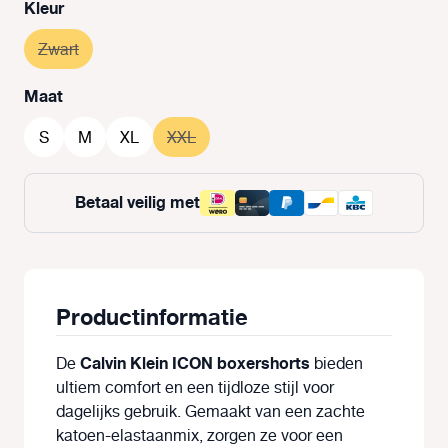
Selecteer
Kleur
Zwart
(Deze optie is momenteel niet beschikbaar.)
Selecteer
Maat
S
M
XL
XXL
(Deze optie is momenteel niet beschikba
Betaal veilig met
Productinformatie
Calvin Klein ICON boxershorts
De
bieden
ultiem comfort en een tijdloze stijl voor
dagelijks gebruik. Gemaakt van een zachte
katoen-elastaanmix, zorgen ze voor een