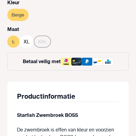
Selecteer
Kleur
Beige
(Deze optie is momenteel niet beschikbaar.)
Selecteer
Maat
L
(Deze optie is momenteel niet beschikbaar.)
XL
XXL
(Deze optie is momenteel niet beschikbaar.)
Betaal veilig met
Productinformatie
Starfish Zwembroek
BOSS
De zwembroek is effen van kleur en voorzien