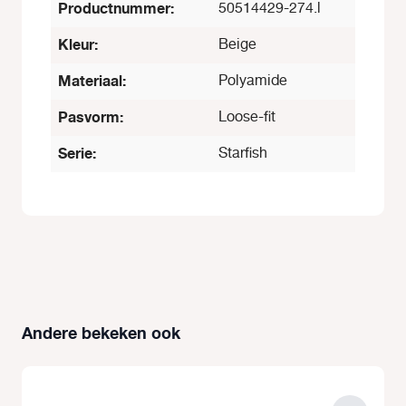
Productnummer:
50514429-274.l
Kleur:
Beige
Materiaal:
Polyamide
Pasvorm:
Loose-fit
Serie:
Starfish
Andere bekeken ook
Productgalerij overslaan