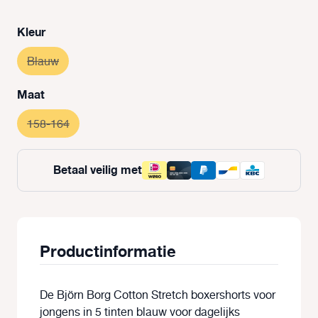
Selecteer
Kleur
Blauw
(Deze optie is momenteel niet beschikbaar.)
Selecteer
Maat
158-164
(Deze optie is momenteel niet beschikbaar.)
Betaal veilig met
Productinformatie
De Björn Borg Cotton Stretch boxershorts voor
jongens in 5 tinten blauw voor dagelijks