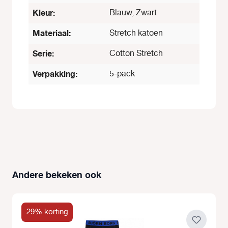
Kleur:
Blauw, Zwart
Materiaal:
Stretch katoen
Serie:
Cotton Stretch
Verpakking:
5-pack
Andere bekeken ook
Productgalerij overslaan
29% korting