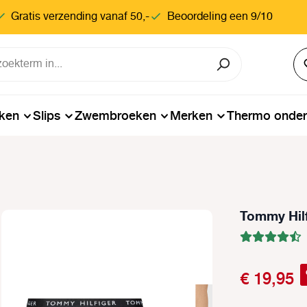
Gratis verzending vanaf 50,-
Beoordeling een 9/10
ken
Slips
Zwembroeken
Merken
Thermo onde
Tommy Hilf
€ 19,95