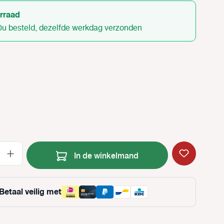
rraad
0u besteld, dezelfde werkdag verzonden
Producthoeveelheid: Voer de gewenste
In de winkelmand
Betaal veilig met