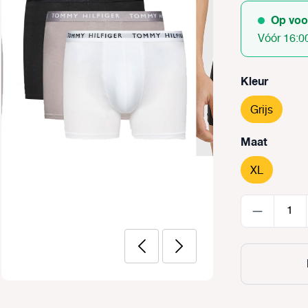
Op voo
Vóór 16:0
Selecteer
Kleur
Grijs
Selecteer
Maat
XL