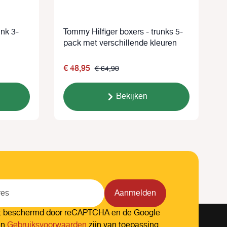
unk 3-
Tommy Hilfiger boxers - trunks 5-
T
pack met verschillende kleuren
p
€ 48,95
€ 64,90
Bekijken
Aanmelden
dt beschermd door reCAPTCHA en de Google
en
Gebruiksvoorwaarden
zijn van toepassing.