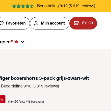
Beoordeling 9/10 (5.619 reviews)
Je hebt 0 items op je verlanglijstje
Favorieten
Mijn account
€ 0,00
rgoed
Sale
iger boxershorts 3-pack grijs-zwart-wit
Beoordeling 9/10 (5.619 reviews)
%
€ 44,90
(55.57% bespaard)