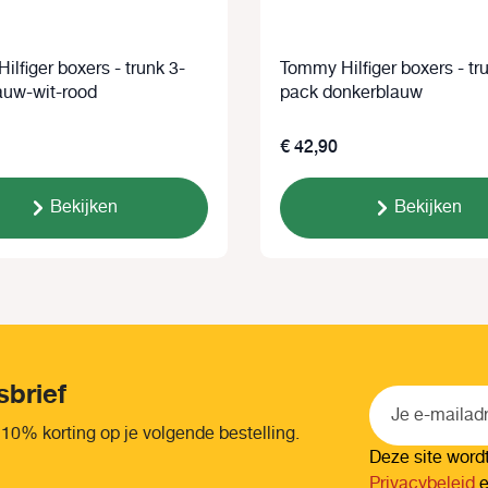
lfiger boxers - trunk 3-
Tommy Hilfiger boxers - tr
auw-wit-rood
pack donkerblauw
€ 42,90
Bekijken
Bekijken
sbrief
 10% korting op je volgende bestelling.
Deze site wor
Privacybeleid