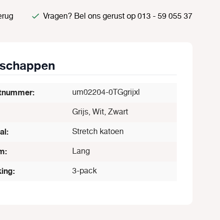
erug
Vragen? Bel ons gerust op 013 - 59 055 37
nschappen
tnummer:
um02204-0TGgrijxl
Grijs, Wit, Zwart
al:
Stretch katoen
m:
Lang
ing:
3-pack