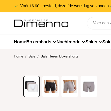
oekopdracht
Ga naar de hoofdnavigatie
Vóór 16:00u besteld, dezelfde werkdag verzonden
Home
Boxershorts
Nachtmode
Shirts
Sok
Home
/
Sale
/
Sale Heren Boxershorts
Afbeeldingengalerij overslaan