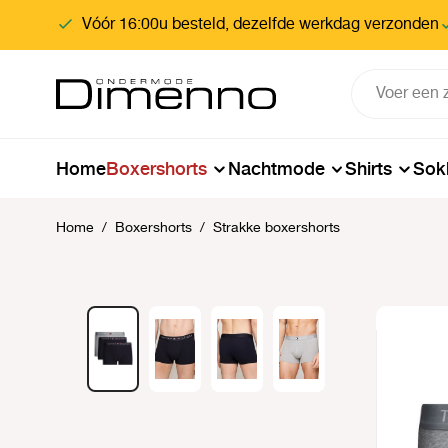
oekopdracht
Ga naar de hoofdnavigatie
Vóór 16:00u besteld, dezelfde werkdag verzonden
Home
Boxershorts
Nachtmode
Shirts
Sok
Home
/
Boxershorts
/
Strakke boxershorts
Afbeeldingengalerij overslaan