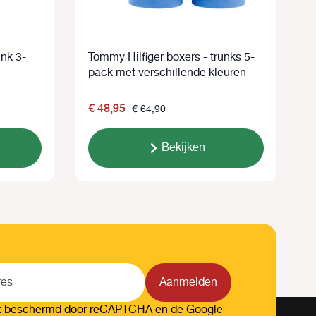
unk 3-
Tommy Hilfiger boxers - trunks 5-
T
pack met verschillende kleuren
p
€ 48,95
€ 64,90
Bekijken
Aanmelden
dt beschermd door reCAPTCHA en de Google