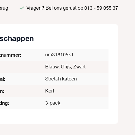
erug
Vragen? Bel ons gerust op 013 - 59 055 37
nschappen
tnummer:
um318105k.l
Blauw, Grijs, Zwart
al:
Stretch katoen
m:
Kort
ing:
3-pack