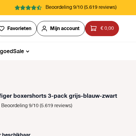
Beoordeling 9/10 (5.619 reviews)
Je hebt 0 items op je verlanglijstje
Favorieten
Mijn account
€ 0,00
rgoed
Sale
iger boxershorts 3-pack grijs-blauw-zwart
Beoordeling 9/10 (5.619 reviews)
r beschikbaar