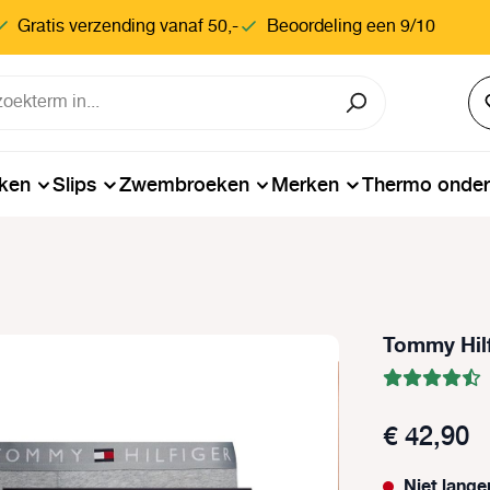
Gratis verzending vanaf 50,-
Beoordeling een 9/10
ken
Slips
Zwembroeken
Merken
Thermo onde
Tommy Hilf
€ 42,90
Niet lange