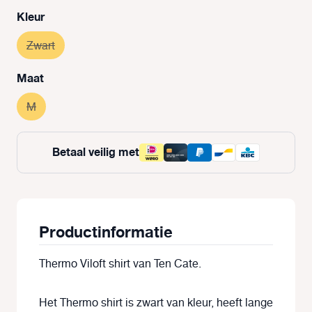
Selecteer
Kleur
Zwart
(Deze optie is momenteel niet beschikbaar.)
Selecteer
Maat
M
(Deze optie is momenteel niet beschikbaar.)
Betaal veilig met
Productinformatie
Thermo Viloft shirt van Ten Cate.
Het Thermo shirt is zwart van kleur, heeft lange