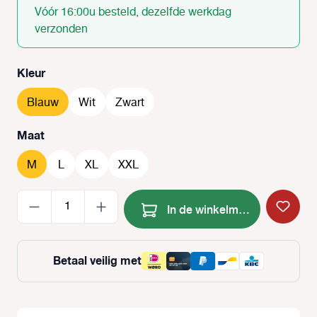
Vóór 16:00u besteld, dezelfde werkdag
verzonden
Selecteer
Kleur
Blauw
Wit
Zwart
Selecteer
Maat
M
L
XL
XXL
Producthoeveelheid: Voer de
In de winkelmand
Betaal veilig met